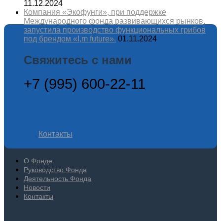
11.12.2024
Компания «Экофунги», при поддержке
Международного фонда развивающихся рынков,
запустила производство функциональных грибов
под брендом «I,m future».
01.11.2024
Свяжитесь с нами
+7 (995) 600-22-11
Контакты
О Фонде
Руководство Фонда
Деятельность Фонда
Новости
Контакты